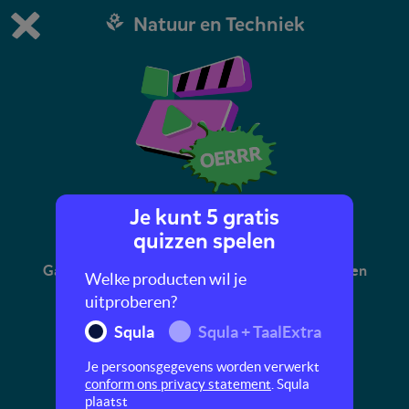
Natuur en Techniek
Dit is de gratis demo van Squla.
Demo instellingen aanpassen
Bestel nu
0
1
Je kunt 5 gratis
DIY kistje wilde bloemen
quizzen spelen
Ga je mee de tuin in? Dan knutselen we samen een
Welke producten wil je
mooi kistje met wilde bloemen.
uitproberen?
Squla
Squla + TaalExtra
Je persoonsgegevens worden verwerkt
conform ons privacy statement
. Squla
plaatst