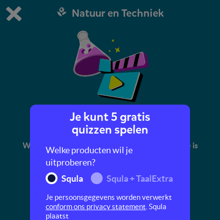
Natuur en Techniek
Dit is de gratis demo van Squla.
Demo instellingen aanpassen
Bestel nu
0
1
Je kunt 5 gratis
Een skelet
quizzen spelen
Wist jij dat het skelet van een kat bijna hetzelfde is
Welke producten wil je
als dat van een muis? En hoe zit het met de
uitproberen?
skeletten andere dieren en van mensen?
Squla
Squla + TaalExtra
Je persoonsgegevens worden verwerkt
conform ons privacy statement
. Squla
plaatst