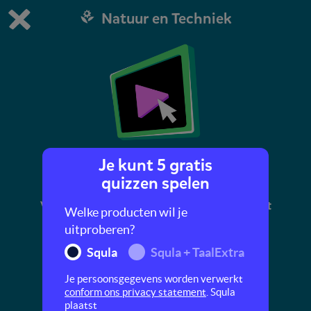
Natuur en Techniek
Dit is de gratis demo van Squla.
Demo instellingen aanpassen
Bestel nu
0
1
Je kunt 5 gratis
De orang-oetan
quizzen spelen
Vind jij apen ook zulke grappige dieren? Kijk dit
Welke producten wil je
filmpje over de orang-oetan.
uitproberen?
Squla
Squla + TaalExtra
Je persoonsgegevens worden verwerkt
conform ons privacy statement
. Squla
plaatst