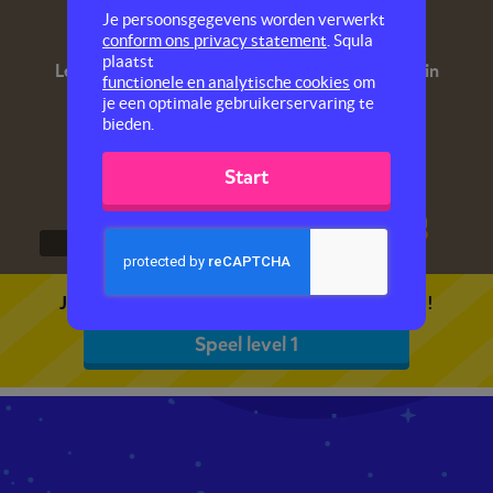
Anne Frank
Je persoonsgegevens worden verwerkt
conform ons privacy statement
. Squla
plaatst
Leer meer over Anne, haar familie en het leven in
functionele en analytische cookies
om
het Achterhuis.
je een optimale gebruikerservaring te
bieden.
Start
1
2
3
Je kunt 5 gratis quizzen spelen. Speel de eerste!
Speel level 1