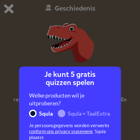
Geschiedenis
Dit is de gratis demo van Squla.
Demo instellingen aanpassen
Bestel nu
0
1
Je kunt 5 gratis
Dinosaurussen
quizzen spelen
Miljoenen jaar geleden leefden er reusachtige
Welke producten wil je
reptielen! Een paleontoloog weet daar alles van. En
uitproberen?
jij straks ook na deze quiz over dino's!
Squla
Squla + TaalExtra
Je persoonsgegevens worden verwerkt
conform ons privacy statement
. Squla
plaatst