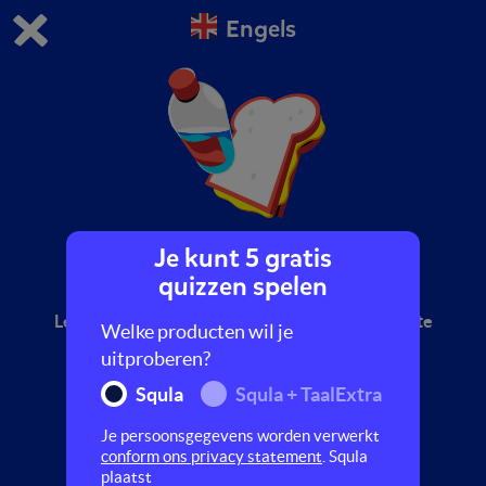
Engels
Dit is de gratis demo van Squla.
Demo instellingen aanpassen
Bestel nu
0
1
Je kunt 5 gratis
Eten en drinken
quizzen spelen
Leer Engelse woorden die met eten en drinken te
Welke producten wil je
maken hebben.
uitproberen?
Squla
Squla + TaalExtra
Je persoonsgegevens worden verwerkt
conform ons privacy statement
. Squla
plaatst