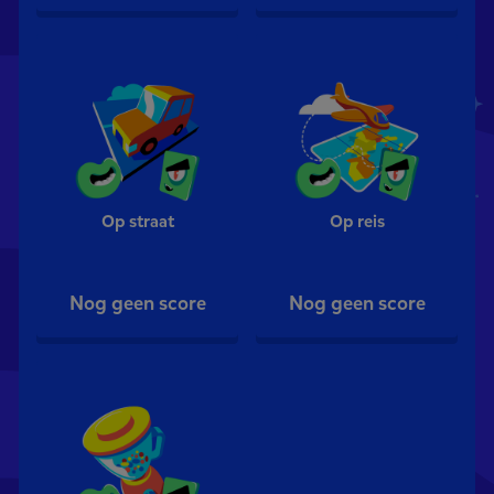
Op straat
Op reis
Nog geen score
Nog geen score