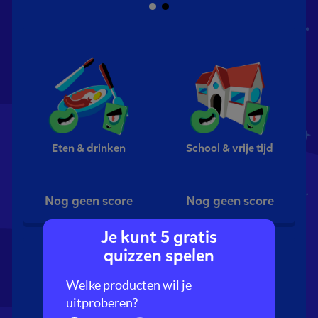
Eten & drinken
School & vrije tijd
Nog geen score
Nog geen score
Je kunt 5 gratis
quizzen spelen
Welke producten wil je
uitproberen?