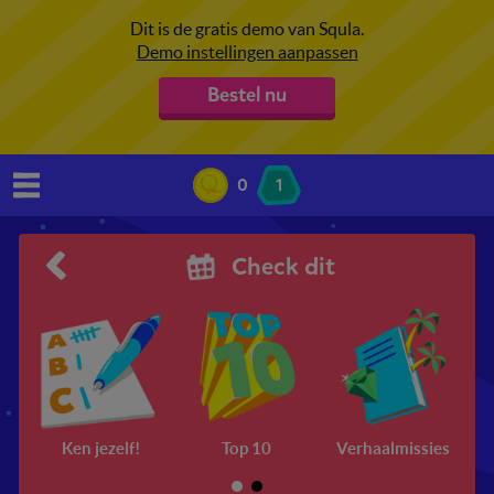
Dit is de gratis demo van Squla.
Demo instellingen aanpassen
Bestel nu
0
1
Check dit
Ken jezelf!
Top 10
Verhaalmissies