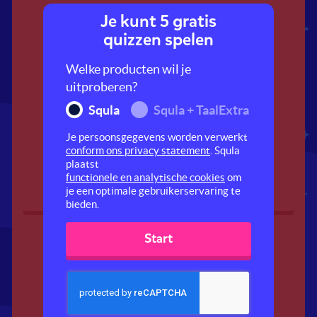
Je kunt 5 gratis
quizzen spelen
Welke producten wil je
uitproberen?
Squla
Squla + TaalExtra
Kun jij tegen een
Ben jij een echte
Je persoonsgegevens worden verwerkt
stootje?
waterrat?
conform ons privacy statement
. Squla
plaatst
functionele en analytische cookies
om
je een optimale gebruikerservaring te
bieden.
Start