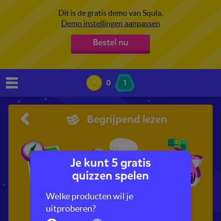
Dit is de gratis demo van Squla.
Demo instellingen aanpassen
Bestel nu
0
1
Begrijpend lezen
Je kunt 5 gratis
quizzen spelen
Welke producten wil je
Reizen
Beroepen
Dieren
uitproberen?