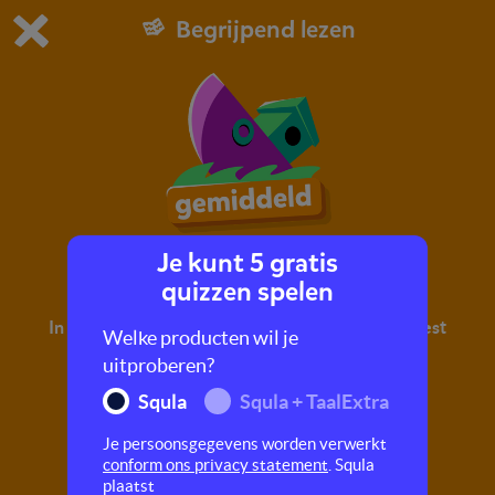
Begrijpend lezen
Dit is de gratis demo van Squla.
Demo instellingen aanpassen
Bestel nu
0
1
Je kunt 5 gratis
Schipbreuk
quizzen spelen
In deze quiz oefen je met begrijpend lezen. Je leest
Welke producten wil je
een tekst en maakt hier vragen over.
uitproberen?
Squla
Squla + TaalExtra
Je persoonsgegevens worden verwerkt
conform ons privacy statement
. Squla
plaatst