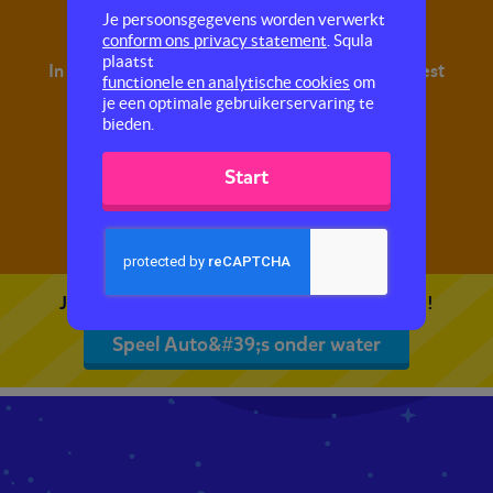
Auto's onder water
Je persoonsgegevens worden verwerkt
conform ons privacy statement
. Squla
plaatst
In deze quiz oefen je met begrijpend lezen. Je leest
functionele en analytische cookies
om
een tekst en maakt hier vragen over.
je een optimale gebruikerservaring te
bieden.
Start
Je kunt 5 gratis quizzen spelen. Speel de eerste!
Speel Auto&#39;s onder water