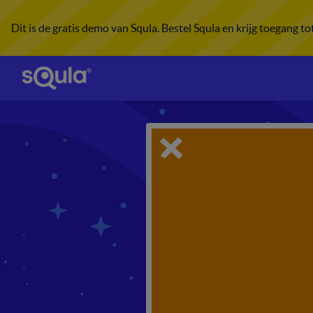
Dit is de gratis demo van Squla. Bestel Squla en krijg toegang t