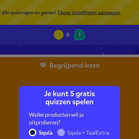
ot álle quizvragen en games!
Demo instellingen aanpassen
0
1
Begrijpend lezen
Je kunt 5 gratis
quizzen spelen
Welke producten wil je
uitproberen?
Squla
Squla + TaalExtra