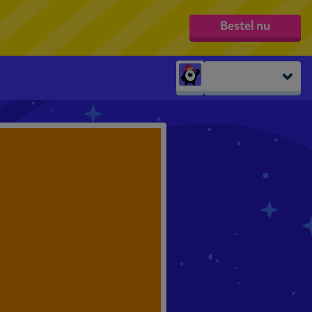
Bestel nu
Peuters
groep 1
groep 2
groep 3
groep 4
groep 5