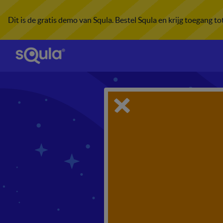
Dit is de gratis demo van Squla. Bestel Squla en krijg toegang t