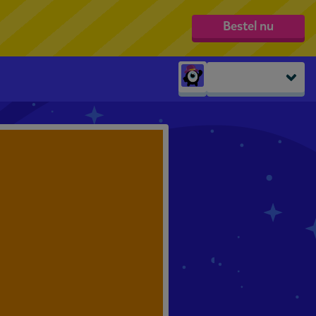
Bestel nu
Peuters
groep 1
groep 2
groep 3
groep 4
groep 5