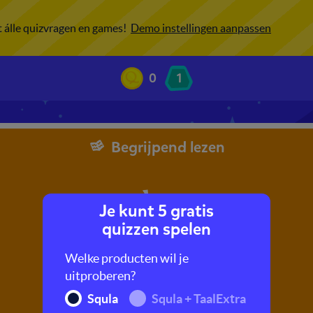
ot álle quizvragen en games!
Demo instellingen aanpassen
0
1
Begrijpend lezen
Je kunt 5 gratis
quizzen spelen
Welke producten wil je
uitproberen?
Squla
Squla + TaalExtra