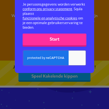
Kakelende kippen
Je persoonsgegevens worden verwerkt
conform ons privacy statement
. Squla
plaatst
Wat een gekakel van die kippen! Maakt het konijn
functionele en analytische cookies
om
ook zo'n herrie? Je leest het in deze tekst en je
je een optimale gebruikerservaring te
maakt hier vragen over.
bieden.
Start
Je kunt 5 gratis quizzen spelen. Speel de eerste!
Speel Kakelende kippen