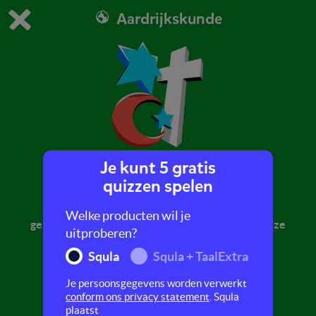
Aardrijkskunde
Dit is de gratis demo van Squla.
Demo instellingen aanpassen
Bestel nu
0
1
Je kunt 5 gratis
Religie
quizzen spelen
Een religie is een geloof. Welke verschillende
Welke producten wil je
geloven er allemaal in de wereld zijn, leer je in deze
uitproberen?
quiz.
Squla
Squla + TaalExtra
Je persoonsgegevens worden verwerkt
conform ons privacy statement
. Squla
plaatst