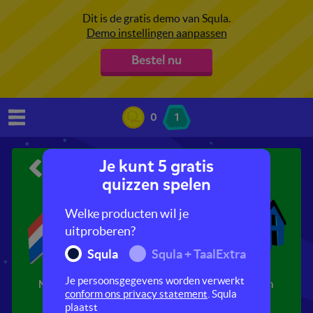
Dit is de gratis demo van Squla.
Demo instellingen aanpassen
Bestel nu
0
1
Je kunt 5 gratis
Aardrijkskunde
quizzen spelen
Welke producten wil je
uitproberen?
Squla
Squla + TaalExtra
Je persoonsgegevens worden verwerkt
Nederland
Religie
Wonen en
conform ons privacy statement
. Squla
werken
plaatst