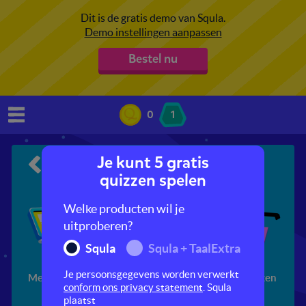
Dit is de gratis demo van Squla.
Demo instellingen aanpassen
Bestel nu
0
1
Je kunt 5 gratis
21st century skills
quizzen spelen
Welke producten wil je
uitproberen?
Squla
Squla + TaalExtra
Je persoonsgegevens worden verwerkt
Mediawijsheid
5MinutenShow
Kritisch kijken
conform ons privacy statement
. Squla
plaatst