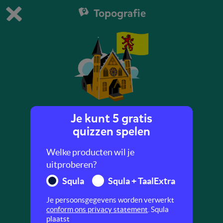
Topografie
Dit is de gratis demo van Squla.
Demo instellingen aanpassen
Bestel nu
0
1
Je kunt 5 gratis
Zuid-Holland
quizzen spelen
Oefen met topografie! In deze quiz leer je
Welke producten wil je
verschillende plaatsen in Zuid-Holland.
uitproberen?
Squla
Squla + TaalExtra
Je persoonsgegevens worden verwerkt
conform ons privacy statement
. Squla
plaatst