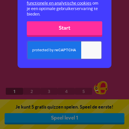
functionele en analytische cookies
om
je een optimale gebruikerservaring te
bieden.
Start
1
2
3
4
5
Je kunt 5 gratis quizzen spelen. Speel de eerste!
Speel level 1