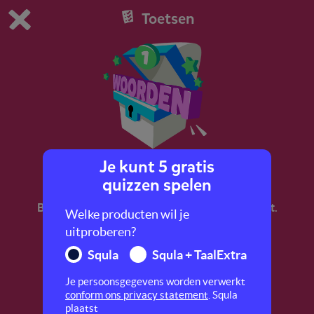
Toetsen
Dit is de gratis demo van Squla.
Demo instellingen aanpassen
Bestel nu
0
1
Je kunt 5 gratis
Woordenschat 1
quizzen spelen
Bereid je voor op de LVS-toetsen woordenschat.
Welke producten wil je
Oefen met de betekenis, tegenstellingen en
uitproberen?
synoniemen van verschillende woorden.
Squla
Squla + TaalExtra
Je persoonsgegevens worden verwerkt
conform ons privacy statement
. Squla
plaatst