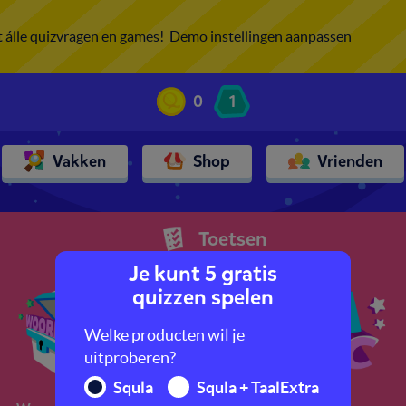
ot álle quizvragen en games!
Demo instellingen aanpassen
0
1
Vakken
Shop
Vrienden
Toetsen
Je kunt 5 gratis
quizzen spelen
Welke producten wil je
uitproberen?
Squla
Squla + TaalExtra