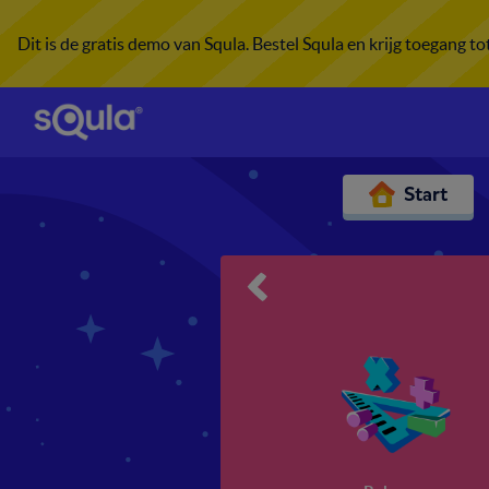
Dit is de gratis demo van Squla. Bestel Squla en krijg toegang t
Start