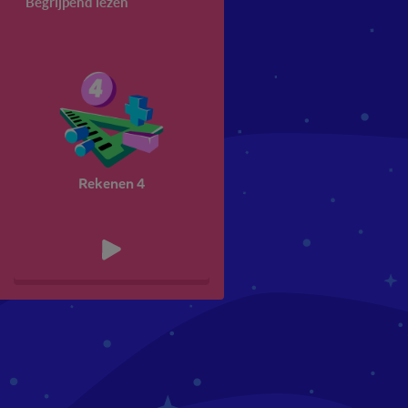
Begrijpend lezen
Rekenen 4