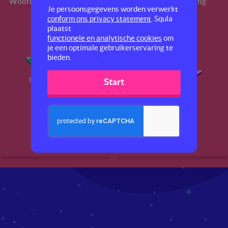
Woordenschat
Technisch lezen
Spelling
Je persoonsgegevens worden verwerkt
conform ons privacy statement
. Squla
plaatst
functionele en analytische cookies
om
je een optimale gebruikerservaring te
bieden.
Start
Rekenen 2
Rekenen 3