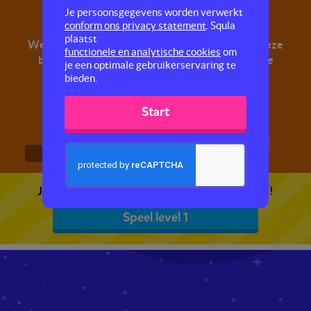
Prachtige piramides
Je persoonsgegevens worden verwerkt
conform ons privacy statement
. Squla
plaatst
Weet jij waar piramides staan? Leer meer over deze
functionele en analytische cookies
om
bijzondere bouwwerken en vergroot ook nog je
je een optimale gebruikerservaring te
woordenschat.
bieden.
Start
1
2
3
Je kunt 5 gratis quizzen spelen. Speel de eerste!
Speel level 1