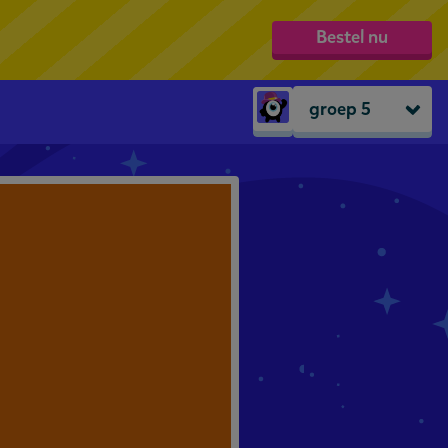
Bestel nu
groep 5
Peuters
groep 1
groep 2
groep 3
groep 4
groep 5