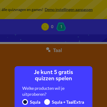
ot álle quizvragen en games!
Demo instellingen aanpassen
0
1
Taal
Je kunt 5 gratis
quizzen spelen
Welke producten wil je
uitproberen?
Squla
Squla + TaalExtra