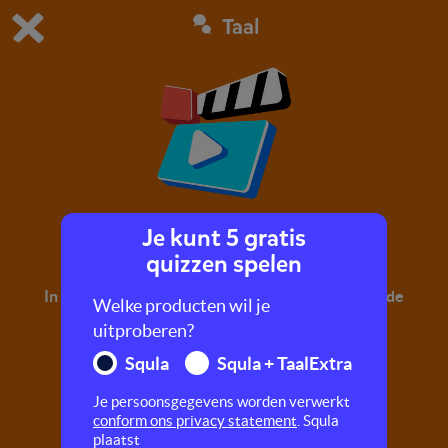
Taal
Dit is de gratis demo van Squla.
Demo instellingen aanpassen
Bestel nu
0
1
Je kunt 5 gratis
Spreekwoorden en uitdrukkingen
quizzen spelen
In dit filmpje leer je de betekenis van verschillende
Welke producten wil je
spreekwoorden en uitdrukkingen.
uitproberen?
Squla
Squla + TaalExtra
Je persoonsgegevens worden verwerkt
conform ons privacy statement
. Squla
plaatst