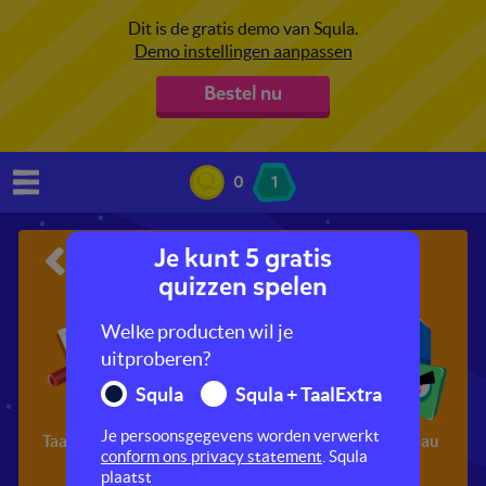
Dit is de gratis demo van Squla.
Demo instellingen aanpassen
Bestel nu
0
1
Je kunt 5 gratis
Taal
quizzen spelen
Welke producten wil je
uitproberen?
Squla
Squla + TaalExtra
Je persoonsgegevens worden verwerkt
Taal ontdekken
Woordenschat
Taal op niveau
conform ons privacy statement
. Squla
plaatst