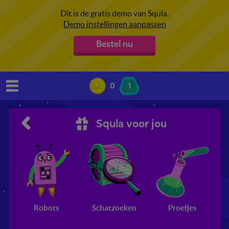
Dit is de gratis demo van Squla.
Demo instellingen aanpassen
Bestel nu
0
1
Squla voor jou
Robots
Schatzoeken
Proefjes