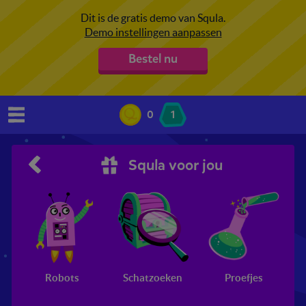
Dit is de gratis demo van Squla.
Demo instellingen aanpassen
Bestel nu
0
1
Squla voor jou
Robots
Schatzoeken
Proefjes