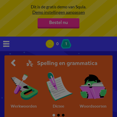
Dit is de gratis demo van Squla.
Demo instellingen aanpassen
Bestel nu
0
1
Spelling en grammatica
Werkwoorden
Dictee
Woordsoorten