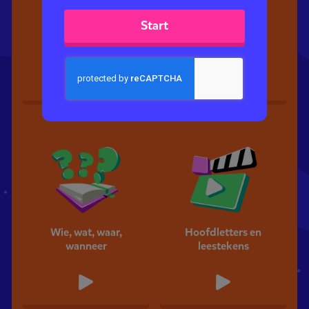
Start
Zin
Leestekens met
gekke dieren
Wie, wat, waar,
Hoofdletters en
wanneer
leestekens