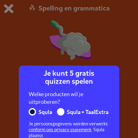
Spelling en grammatica
Dit is de gratis demo van Squla.
Demo instellingen aanpassen
Bestel nu
0
1
Je kunt 5 gratis
Voegwoord
quizzen spelen
Deze gaat quiz over voegwoorden.
Welke producten wil je
uitproberen?
Squla
Squla + TaalExtra
Je persoonsgegevens worden verwerkt
conform ons privacy statement
. Squla
plaatst