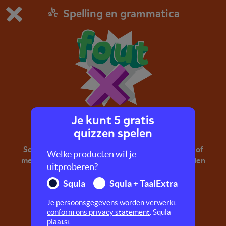
Spelling en grammatica
Dit is de gratis demo van Squla.
Demo instellingen aanpassen
Bestel nu
0
1
Je kunt 5 gratis
au of ou, ei of ij
quizzen spelen
Schrijf je een woord met au of met ou? En met ei of
Welke producten wil je
met ij? Dat oefen je in deze quiz. Denk aan woorden
uitproberen?
als: auto, touw, plein, tijger.
Squla
Squla + TaalExtra
Je persoonsgegevens worden verwerkt
conform ons privacy statement
. Squla
plaatst