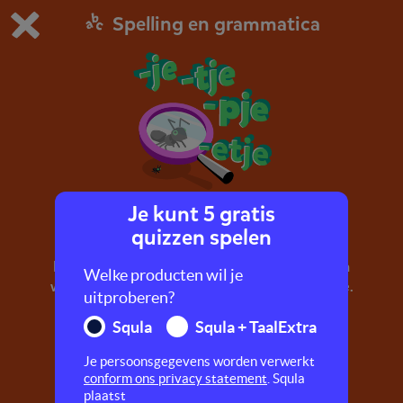
Spelling en grammatica
Dit is de gratis demo van Squla.
Demo instellingen aanpassen
Bestel nu
0
1
Je kunt 5 gratis
Verkleinwoorden
quizzen spelen
Deze quiz gaat over verkleinwoorden. Dat zijn
Welke producten wil je
woorden als: kusje, tafeltje, boompje, spinnetje.
uitproberen?
Squla
Squla + TaalExtra
Je persoonsgegevens worden verwerkt
conform ons privacy statement
. Squla
plaatst