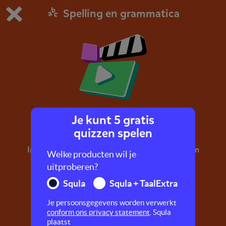
Spelling en grammatica
Dit is de gratis demo van Squla.
Demo instellingen aanpassen
Bestel nu
0
1
Je kunt 5 gratis
i of ie
quizzen spelen
In dit filmpje leer je verschillende weetwoorden
Welke producten wil je
met een i en ie.
uitproberen?
Squla
Squla + TaalExtra
Je persoonsgegevens worden verwerkt
conform ons privacy statement
. Squla
plaatst