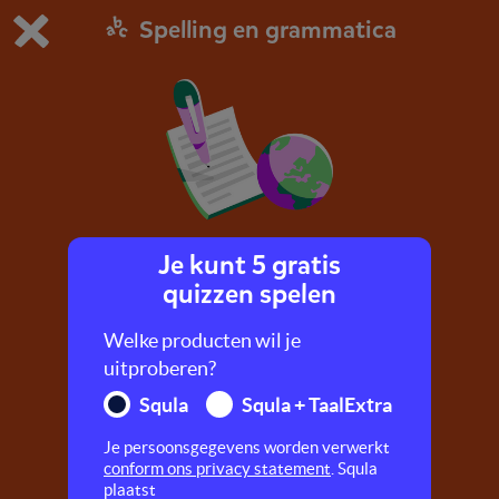
Spelling en grammatica
Dit is de gratis demo van Squla.
Demo instellingen aanpassen
Bestel nu
0
1
Je kunt 5 gratis
Reisdictee
quizzen spelen
Speel het dictee over reizen.
Welke producten wil je
uitproberen?
Squla
Squla + TaalExtra
Je persoonsgegevens worden verwerkt
conform ons privacy statement
. Squla
plaatst