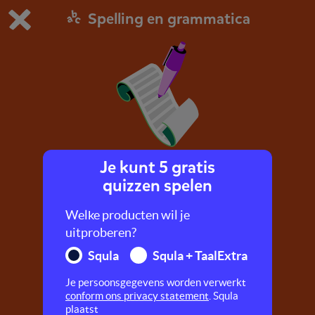
Spelling en grammatica
Dit is de gratis demo van Squla.
Demo instellingen aanpassen
Bestel nu
0
1
Je kunt 5 gratis
Zinnendictee
quizzen spelen
Oefen een dictee zoals je dat op school krijgt.
Welke producten wil je
uitproberen?
Squla
Squla + TaalExtra
Je persoonsgegevens worden verwerkt
conform ons privacy statement
. Squla
plaatst