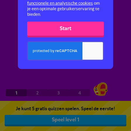
functionele en analytische cookies
om
je een optimale gebruikerservaring te
bieden.
Start
1
2
3
4
Je kunt 5 gratis quizzen spelen. Speel de eerste!
Speel level 1