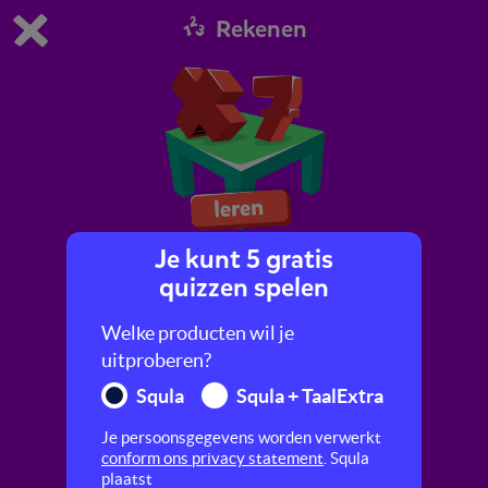
Rekenen
Dit is de gratis demo van Squla.
Demo instellingen aanpassen
Bestel nu
0
1
Je kunt 5 gratis
Tafel van 7
quizzen spelen
Leer in stapjes de tafel van 7.
Welke producten wil je
uitproberen?
Squla
Squla + TaalExtra
Je persoonsgegevens worden verwerkt
conform ons privacy statement
. Squla
plaatst