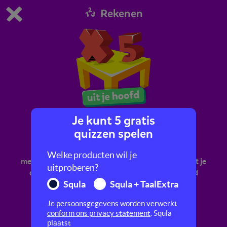
Rekenen
Dit is de gratis demo van Squla.
Demo instellingen aanpassen
Bestel nu
0
1
Je kunt 5 gratis
Tafel van 5
quizzen spelen
Oefen met het verder automatiseren en
Welke producten wil je
memoriseren van de tafel van 5. Dat betekent dat je
uitproberen?
de sommen snel kunt uitrekenen of uit je hoofd
Squla
Squla + TaalExtra
kent.
Je persoonsgegevens worden verwerkt
conform ons privacy statement
. Squla
plaatst