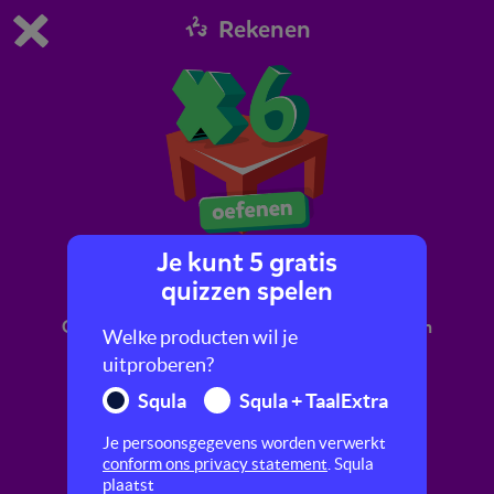
Rekenen
Dit is de gratis demo van Squla.
Demo instellingen aanpassen
Bestel nu
0
1
Je kunt 5 gratis
Tafel van 6
quizzen spelen
Oefen de tafel van 6 op verschillende manieren
Welke producten wil je
uitproberen?
Squla
Squla + TaalExtra
Je persoonsgegevens worden verwerkt
conform ons privacy statement
. Squla
plaatst