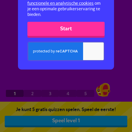
functionele en analytische cookies
om
je een optimale gebruikerservaring te
bieden.
Start
1
2
3
4
5
Je kunt 5 gratis quizzen spelen. Speel de eerste!
Speel level 1