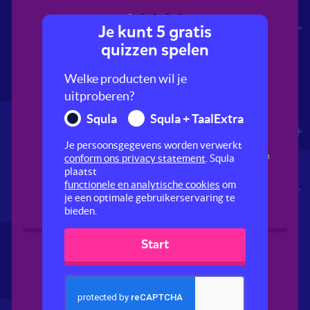
Je kunt 5 gratis
quizzen spelen
Welke producten wil je
uitproberen?
Squla
Squla + TaalExtra
Je persoonsgegevens worden verwerkt
Schatten in het
Schattend rekenen
conform ons privacy statement
. Squla
nieuwe huis
plaatst
functionele en analytische cookies
om
je een optimale gebruikerservaring te
bieden.
Start