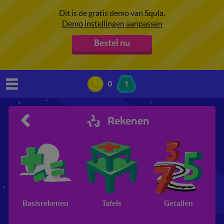
Dit is de gratis demo van Squla.
Demo instellingen aanpassen
Bestel nu
0
1
Rekenen
Basisrekenen
Tafels
Getallen