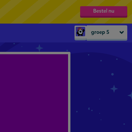
Bestel nu
groep 5
Peuters
groep 1
groep 2
groep 3
groep 4
groep 5