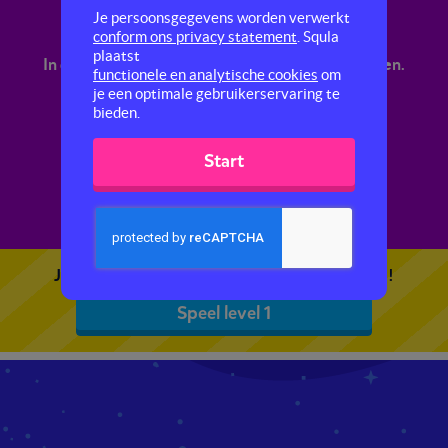
Meten
Je persoonsgegevens worden verwerkt
conform ons privacy statement
. Squla
plaatst
In deze quiz oefen je met oppervlaktes uitrekenen.
functionele en analytische cookies
om
Hoeveel vierkante meter is een weiland?
je een optimale gebruikerservaring te
bieden.
Start
1
2
Je kunt 5 gratis quizzen spelen. Speel de eerste!
Speel level 1