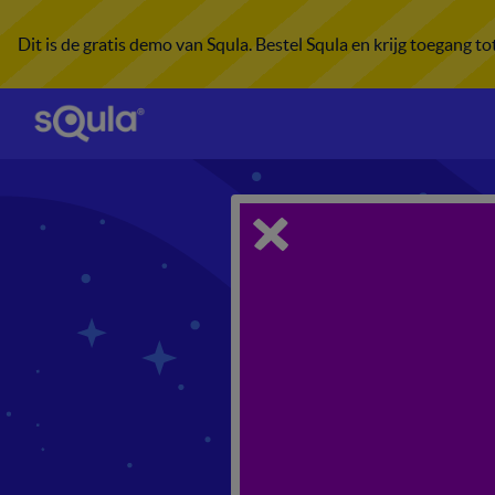
Dit is de gratis demo van Squla. Bestel Squla en krijg toegang t