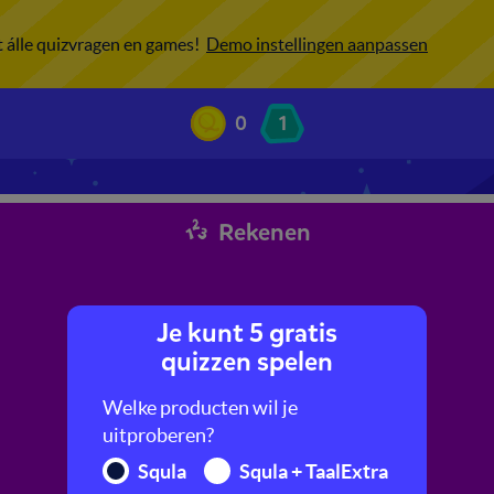
ot álle quizvragen en games!
Demo instellingen aanpassen
0
1
Rekenen
Je kunt 5 gratis
quizzen spelen
Welke producten wil je
uitproberen?
Squla
Squla + TaalExtra