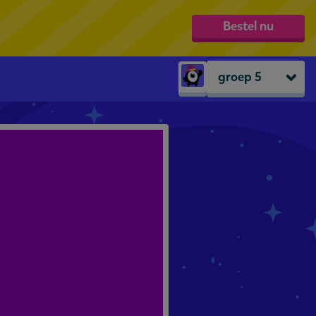
Bestel nu
groep 5
Peuters
groep 1
groep 2
groep 3
groep 4
groep 5