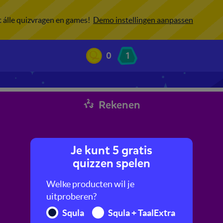
ot álle quizvragen en games!
Demo instellingen aanpassen
0
1
Rekenen
Je kunt 5 gratis
quizzen spelen
Welke producten wil je
uitproberen?
Squla
Squla + TaalExtra