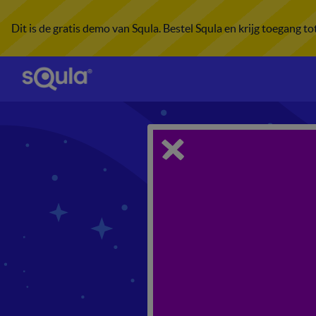
Dit is de gratis demo van Squla. Bestel Squla en krijg toegang t