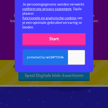
Digitale klok: kwartieren
Je persoonsgegevens worden verwerkt
conform ons privacy statement
. Squla
plaatst
In dit filmpje oefen je met digitaal klokkijken. Je
functionele en analytische cookies
om
leert hoe je het verschil kunt herkennen tussen een
je een optimale gebruikerservaring te
digitale klok 's avonds en 's ochtends.
bieden.
Start
Je kunt 5 gratis quizzen spelen. Speel de eerste!
Speel Digitale klok: kwartieren