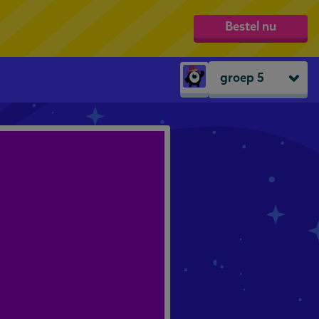
Bestel nu
groep 5
Peuters
groep 1
groep 2
groep 3
groep 4
groep 5