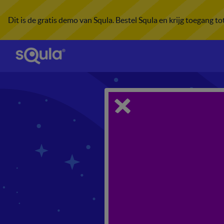
Dit is de gratis demo van Squla. Bestel Squla en krijg toegang t