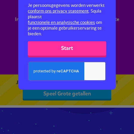
Grote getallen
Je persoonsgegevens worden verwerkt
conform ons privacy statement
. Squla
plaatst
In dit filmpje leer je hoe je deelsommen met grote
functionele en analytische cookies
om
getallen makkelijker kunt uitrekenen met een
je een optimale gebruikerservaring te
hulpsom.
bieden.
Start
Je kunt 5 gratis quizzen spelen. Speel de eerste!
Speel Grote getallen