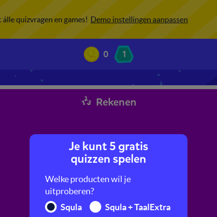
ot álle quizvragen en games!
Demo instellingen aanpassen
0
1
Rekenen
Je kunt 5 gratis
quizzen spelen
Welke producten wil je
uitproberen?
Squla
Squla + TaalExtra