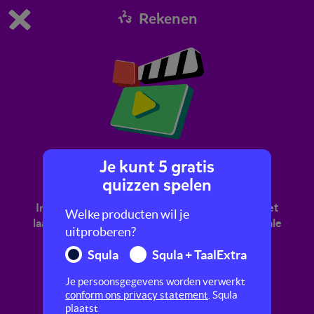
Rekenen
Dit is de gratis demo van Squla.
Demo instellingen aanpassen
Bestel nu
0
1
Je kunt 5 gratis
Digitale klok: minuten en etmaal
quizzen spelen
In dit filmpje oefen je met digitaal klokkijken. Het
Welke producten wil je
laat je zien hoe je uren en minuten van een digitale
uitproberen?
klok kunt aflezen.
Squla
Squla + TaalExtra
Je persoonsgegevens worden verwerkt
conform ons privacy statement
. Squla
plaatst