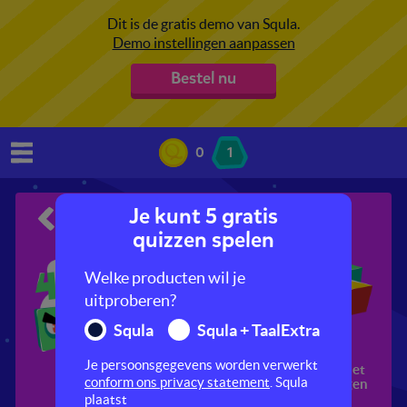
Dit is de gratis demo van Squla.
Demo instellingen aanpassen
Bestel nu
0
1
Je kunt 5 gratis
Rekenen adaptief
quizzen spelen
Welke producten wil je
uitproberen?
Squla
Squla + TaalExtra
Je persoonsgegevens worden verwerkt
Getallen
Meten
Rekenen met
conform ons privacy statement
. Squla
verhoudingen
plaatst