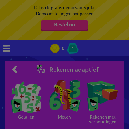
Dit is de gratis demo van Squla.
Demo instellingen aanpassen
Bestel nu
0
1
Rekenen adaptief
Getallen
Meten
Rekenen met
verhoudingen