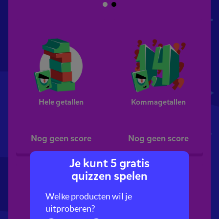
Hele getallen
Kommagetallen
Nog geen score
Nog geen score
Je kunt 5 gratis
quizzen spelen
Welke producten wil je
uitproberen?