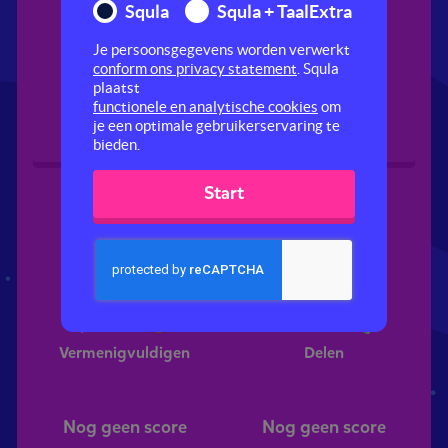
Squla
Squla + TaalExtra
Je persoonsgegevens worden verwerkt
Breuken
Optellen en
conform ons privacy statement
. Squla
aftrekken
plaatst
functionele en analytische cookies
om
je een optimale gebruikerservaring te
Nog geen score
Nog geen score
bieden.
Start
Vermenigvuldigen
Delen
Nog geen score
Nog geen score