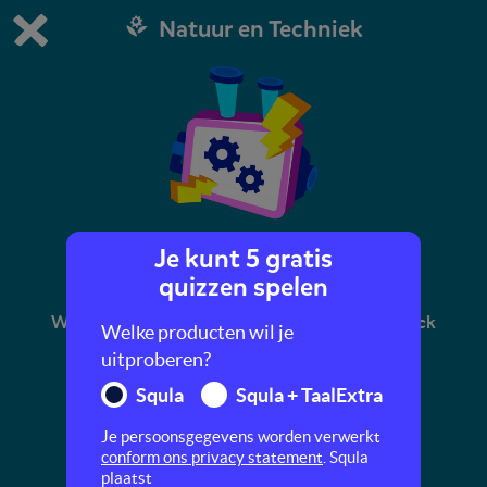
Natuur en Techniek
Dit is de gratis demo van Squla.
Demo instellingen aanpassen
Bestel nu
0
1
Je kunt 5 gratis
Scratch
quizzen spelen
Wil je leren programmeren? Doe de quiz met Nick
Welke producten wil je
Jordan en leer meer over scripts, sprites en
uitproberen?
Scratch.
Squla
Squla + TaalExtra
Je persoonsgegevens worden verwerkt
conform ons privacy statement
. Squla
plaatst