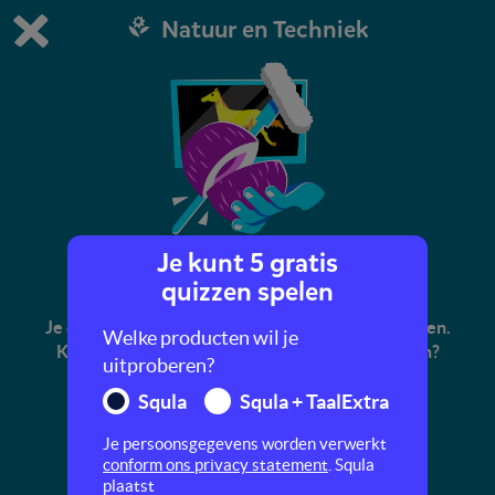
Natuur en Techniek
Dit is de gratis demo van Squla.
Demo instellingen aanpassen
Bestel nu
0
1
Je kunt 5 gratis
Filmgeluiden-quiz
quizzen spelen
Je oren worden in films vaak voor de gek gehouden.
Welke producten wil je
Kun jij raden hoe deze filmgeluiden gemaakt zijn?
uitproberen?
Squla
Squla + TaalExtra
Je persoonsgegevens worden verwerkt
conform ons privacy statement
. Squla
plaatst