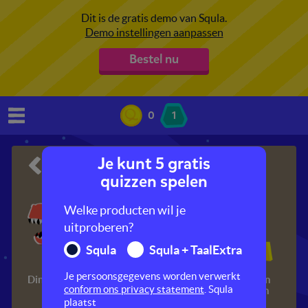
Dit is de gratis demo van Squla.
Demo instellingen aanpassen
Bestel nu
0
1
Je kunt 5 gratis
Geschiedenis
quizzen spelen
Welke producten wil je
uitproberen?
Squla
Squla + TaalExtra
Je persoonsgegevens worden verwerkt
Dinosaurussen
Jagers en
Grieken en
conform ons privacy statement
. Squla
boeren
Romeinen
plaatst