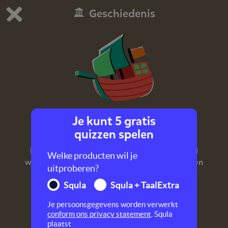
Geschiedenis
Dit is de gratis demo van Squla.
Demo instellingen aanpassen
Bestel nu
0
1
Je kunt 5 gratis
Ontdekkers en hervormers
quizzen spelen
Dit tijdvak loopt van 1500 tot 1600. In deze tijd
Welke producten wil je
werden verre reizen gemaakt, begonnen mensen
uitproberen?
anders te denken over het geloof en ontstond
Squla
Squla + TaalExtra
Nederland.
Je persoonsgegevens worden verwerkt
conform ons privacy statement
. Squla
plaatst