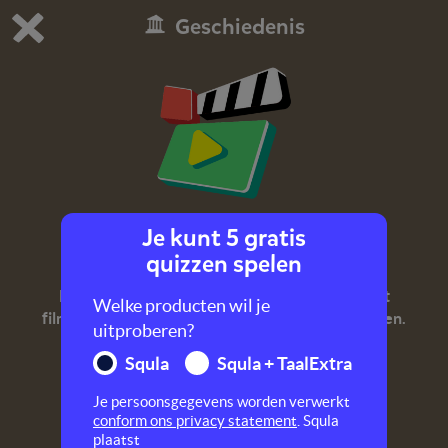
Geschiedenis
Dit is de gratis demo van Squla.
Demo instellingen aanpassen
Bestel nu
0
1
Je kunt 5 gratis
Jagers en boeren
quizzen spelen
Mensen in de steentijd. Dat is lang geleden! Dit
Welke producten wil je
filmpje vertelt je meer over de jagers en de boeren.
uitproberen?
Squla
Squla + TaalExtra
Je persoonsgegevens worden verwerkt
conform ons privacy statement
. Squla
plaatst