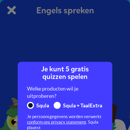
Engels spreken
Je kunt 5 gratis
Hey slimmerik, denk jij dat
quizzen spelen
je beter bent dan wij in
Engels spreken?
Welke producten wil je
uitproberen?
Squla
Squla + TaalExtra
Je persoonsgegevens worden verwerkt
conform ons privacy statement
. Squla
plaatst