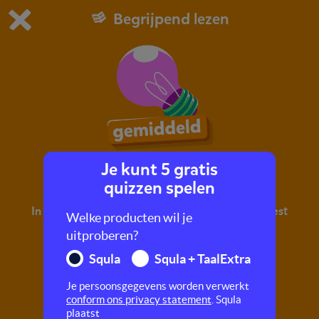
Begrijpend lezen
Dit is de gratis demo van Squla.
Demo instellingen aanpassen
Bestel nu
0
1
Je kunt 5 gratis
De uitvinding van de toekomst
quizzen spelen
In deze quiz oefen je met begrijpend lezen. Je leest
Welke producten wil je
een tekst en maakt hier vragen over.
uitproberen?
Squla
Squla + TaalExtra
Je persoonsgegevens worden verwerkt
conform ons privacy statement
. Squla
plaatst