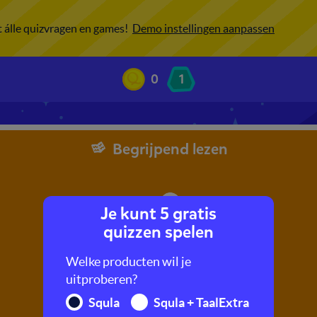
ot álle quizvragen en games!
Demo instellingen aanpassen
0
1
Begrijpend lezen
Je kunt 5 gratis
quizzen spelen
Welke producten wil je
uitproberen?
Squla
Squla + TaalExtra