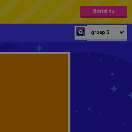
Bestel nu
groep 5
Peuters
groep 1
groep 2
groep 3
groep 4
groep 5