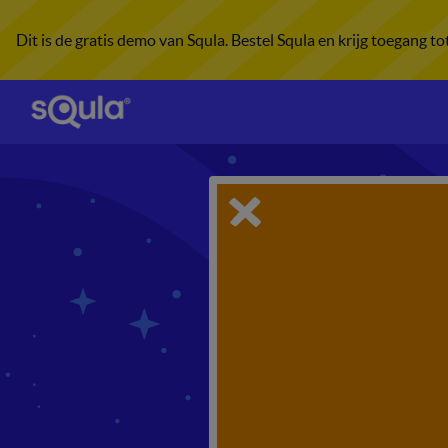
Dit is de gratis demo van Squla. Bestel Squla en krijg toegang t