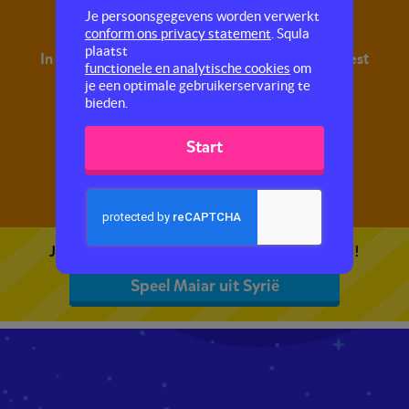
Maiar uit Syrië
Je persoonsgegevens worden verwerkt
conform ons privacy statement
. Squla
plaatst
In deze quiz oefen je met begrijpend lezen. Je leest
functionele en analytische cookies
om
een tekst en maakt hier vragen over.
je een optimale gebruikerservaring te
bieden.
Start
Je kunt 5 gratis quizzen spelen. Speel de eerste!
Speel Maiar uit Syrië