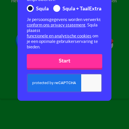
Het weer
Kaartlezen
Mensen
Squla
Squla + TaalExtra
Je persoonsgegevens worden verwerkt
conform ons privacy statement
. Squla
plaatst
functionele en analytische cookies
om
je een optimale gebruikerservaring te
bieden.
Start
Geld
Milieu