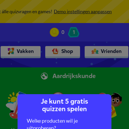
ot álle quizvragen en games!
Demo instellingen aanpassen
0
1
Vakken
Shop
Vrienden
Aardrijkskunde
Je kunt 5 gratis
quizzen spelen
Welke producten wil je
uitproberen?