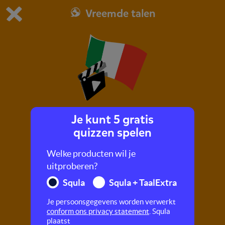
Vreemde talen
Dit is de gratis demo van Squla.
Demo instellingen aanpassen
Bestel nu
0
1
Je kunt 5 gratis
Tot 10 tellen
quizzen spelen
Welke producten wil je
uitproberen?
Squla
Squla + TaalExtra
Je persoonsgegevens worden verwerkt
conform ons privacy statement
. Squla
plaatst